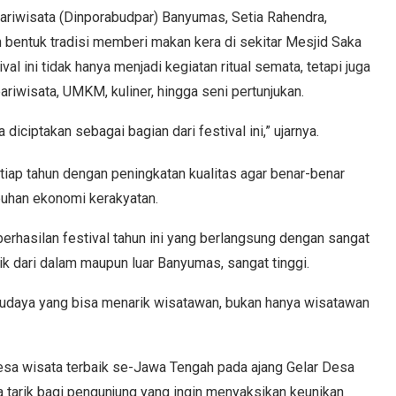
ariwisata (Dinporabudpar) Banyumas, Setia Rahendra,
h bentuk tradisi memberi makan kera di sekitar Mesjid Saka
 ini tidak hanya menjadi kegiatan ritual semata, tetapi juga
riwisata, UMKM, kuliner, hingga seni pertunjukan.
 diciptakan sebagai bagian dari festival ini,” ujarnya.
etiap tahun dengan peningkatan kualitas agar benar-benar
uhan ekonomi kerakyatan.
erhasilan festival tahun ini yang berlangsung dengan sangat
k dari dalam maupun luar Banyumas, sangat tinggi.
 budaya yang bisa menarik wisatawan, bukan hanya wisatawan
esa wisata terbaik se-Jawa Tengah pada ajang Gelar Desa
tarik bagi pengunjung yang ingin menyaksikan keunikan