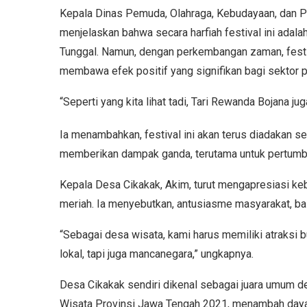
Kepala Dinas Pemuda, Olahraga, Kebudayaan, dan P
menjelaskan bahwa secara harfiah festival ini adala
Tunggal. Namun, dengan perkembangan zaman, festival
membawa efek positif yang signifikan bagi sektor pa
“Seperti yang kita lihat tadi, Tari Rewanda Bojana juga
Ia menambahkan, festival ini akan terus diadakan s
memberikan dampak ganda, terutama untuk pertumb
Kepala Desa Cikakak, Akim, turut mengapresiasi keb
meriah. Ia menyebutkan, antusiasme masyarakat, bai
“Sebagai desa wisata, kami harus memiliki atraksi
lokal, tapi juga mancanegara,” ungkapnya.
Desa Cikakak sendiri dikenal sebagai juara umum d
Wisata Provinsi Jawa Tengah 2021, menambah daya 