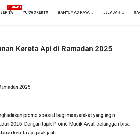
TERBARU
BERITA
PURWOKERTO
BANYUMAS RAYA
JELAJAH
RA
anan Kereta Api di Ramadan 2025
i Ramadan 2025
hadirkan promo spesial bagi masyarakat yang ingin
adan 2025. Dengan tajuk Promo Mudik Awal, pelanggan bisa
anan kereta api jarak jauh.