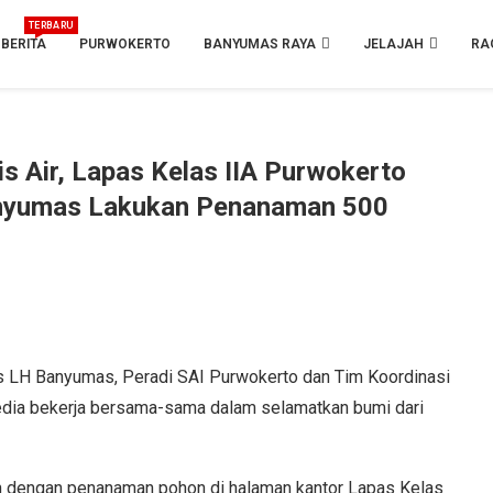
TERBARU
BERITA
PURWOKERTO
BANYUMAS RAYA
JELAJAH
RA
is Air, Lapas Kelas IIA Purwokerto
anyumas Lakukan Penanaman 500
 LH Banyumas, Peradi SAI Purwokerto dan Tim Koordinasi
dia bekerja bersama-sama dalam selamatkan bumi dari
kan dengan penanaman pohon di halaman kantor Lapas Kelas