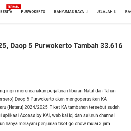
TERBARU
BERITA
PURWOKERTO
BANYUMAS RAYA
JELAJAH
RA
25, Daop 5 Purwokerto Tambah 33.616
ingin merencanakan perjalanan liburan Natal dan Tahun
(Persero) Daop 5 Purwokerto akan mengoperasikan KA
aru (Nataru) 2024/2025. Tiket KA tambahan tersebut sudah
aplikasi Access by KAI, web kai.id, dan seluruh channel
siun hanya melayani penjualan tiket go show mulai 3 jam