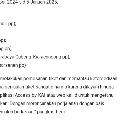
er 2024 s.d 5 Januari 2025:
bir pp);
p);
g pp);
rabaya Gubeng-Kiaracondong pp);
sarsenen pp)
 melakukan pemesanan tiket dan memantau ketersediaan
ena penjualan tiket sangat dinamis karena dilayani hingga
plikasi Access by KAI atau web kai.id untuk mengetahui
inkan. Dengan merencanakan perjalanan dengan baik
makin berkesan,” pungkas Feni.