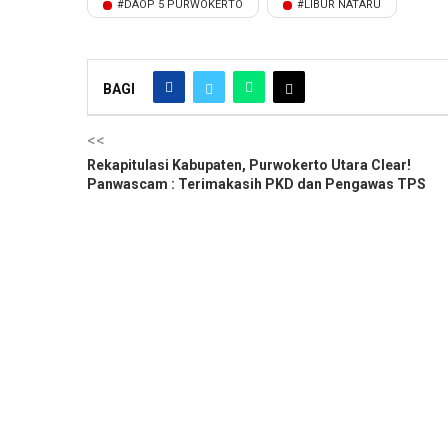
#DAOP 5 PURWOKERTO
#LIBUR NATARU
BAGI
<<
Rekapitulasi Kabupaten, Purwokerto Utara Clear!
Panwascam : Terimakasih PKD dan Pengawas TPS