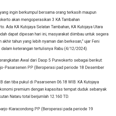
yang ingin berkumpul bersama orang terkasih maupun
rwokerto akan mengoperasikan 3 KA Tambahan
o. Ada KA Kutojaya Selatan Tambahan, KA Kutojaya Utara
ah dapat dipesan hari ini, masyarakat diimbau untuk segera
akhir tahun yang lebih nyaman dan berkesan,” ujar Feni
alam keterangan tertulisnya Rabu (4/12/2024).
angkatan Awal dari Daop 5 Purwokerto sebagai berikut:
oarjo-Pasarsenen PP (Beroperasi pad periode 18 Desember
IB dan tiba pukul di Pasarsenen 06.18 WIB. KA Kutojaya
ekonomi premium dengan kapasitas tempat duduk sebanyak
tan Nataru total berjumlah 12.160 TD.
toarjo-Kiaracondong PP (Beroperasi pada periode 19