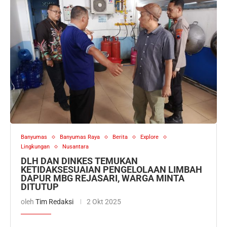
Banyumas
Banyumas Raya
Berita
Explore
Lingkungan
Nusantara
DLH DAN DINKES TEMUKAN
KETIDAKSESUAIAN PENGELOLAAN LIMBAH
DAPUR MBG REJASARI, WARGA MINTA
DITUTUP
oleh
Tim Redaksi
2 Okt 2025