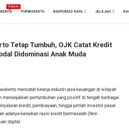
TERBARU
BERITA
PURWOKERTO
BANYUMAS RAYA
JELAJAH
RA
rto Tetap Tumbuh, OJK Catat Kredit
odal Didominasi Anak Muda
erto mencatat kinerja industri jasa keuangan di wilayah
 menunjukkan pertumbuhan yang positif di tengah berbagai
yaluran kredit, pembiayaan, hingga jumlah investor pasar
n adanya kenaikan rasio kredit bermasalah (Non
n digital.