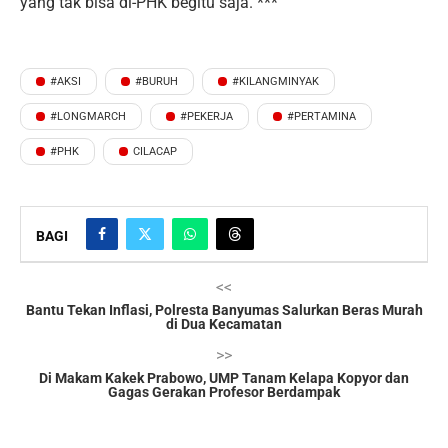
yang tak bisa di-PHK begitu saja. ***
#AKSI
#BURUH
#KILANGMINYAK
#LONGMARCH
#PEKERJA
#PERTAMINA
#PHK
CILACAP
BAGI
<<
Bantu Tekan Inflasi, Polresta Banyumas Salurkan Beras Murah
di Dua Kecamatan
>>
Di Makam Kakek Prabowo, UMP Tanam Kelapa Kopyor dan
Gagas Gerakan Profesor Berdampak