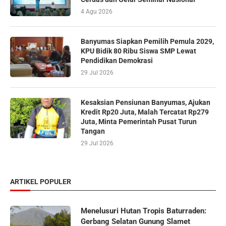
4 Agu 2026
Banyumas Siapkan Pemilih Pemula 2029,
KPU Bidik 80 Ribu Siswa SMP Lewat
Pendidikan Demokrasi
29 Jul 2026
Kesaksian Pensiunan Banyumas, Ajukan
Kredit Rp20 Juta, Malah Tercatat Rp279
Juta, Minta Pemerintah Pusat Turun
Tangan
29 Jul 2026
ARTIKEL POPULER
Menelusuri Hutan Tropis Baturraden:
Gerbang Selatan Gunung Slamet