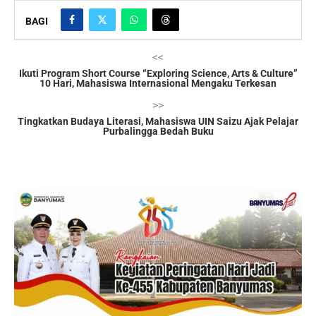
BAGI
<<
Ikuti Program Short Course “Exploring Science, Arts & Culture”
10 Hari, Mahasiswa Internasional Mengaku Terkesan
>>
Tingkatkan Budaya Literasi, Mahasiswa UIN Saizu Ajak Pelajar
Purbalingga Bedah Buku