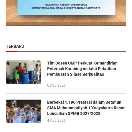
TERBARU
Tim Dosen UMP Perkuat Kemandirian
Peternak Kambing melalui Pelatihan
Pembuatan Silase Berkualitas
6 Agu 2026
Berbekal 1.196 Prestasi dalam Setahun,
SMA Muhammadiyah 1 Yogyakarta Resmi
Luncurkan SPMB 2027/2028
4 Agu 2026