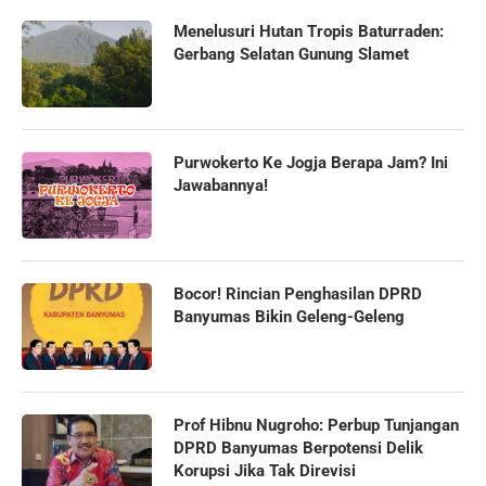
Menelusuri Hutan Tropis Baturraden:
Gerbang Selatan Gunung Slamet
Purwokerto Ke Jogja Berapa Jam? Ini
Jawabannya!
Bocor! Rincian Penghasilan DPRD
Banyumas Bikin Geleng-Geleng
Prof Hibnu Nugroho: Perbup Tunjangan
DPRD Banyumas Berpotensi Delik
Korupsi Jika Tak Direvisi