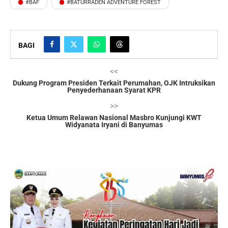
#BAF
#BATURRADEN ADVENTURE FOREST
BAGI
<<
Dukung Program Presiden Terkait Perumahan, OJK Intruksikan
Penyederhanaan Syarat KPR
>>
Ketua Umum Relawan Nasional Masbro Kunjungi KWT
Widyanata Iryani di Banyumas