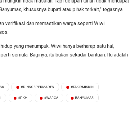
u mungkin tidak masalah. Tapi delapan tahun tidak mendapat
 Banyumas, khususnya bupati atau pihak terkait,” tegasnya.
n verifikasi dan memastikan warga seperti Wiwi
sos.
 hidup yang menumpuk, Wiwi hanya berharap satu hal,
perti semula. Baginya, itu bukan sekadar bantuan. Itu adalah
SA
#DINSOSPERMADES
#FAKIRMISKIN
I
#PKH
#WARGA
BANYUMAS