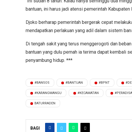
“Ini sudah 8 tahun. Kalau hanya seminggu dua mingg
bantuan, ini harus jadi atensi pemerintah Kabupaten
Djoko berharap pemerintah bergerak cepat melakuka
mendapatkan perlakuan yang adil dalam sistem ban
Di tengah sakit yang terus menggerogoti dan beban
bantuan yang dulu pernah ia terima dapat kembali se
penyambung hidup. ***
#BANSOS
#BANTUAN
#BPNT
#DE
#KARANGMANGU
#KECAMATAN
#PERADISA
BATURRADEN
BAGI