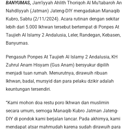
BANYUMAS,
Jam’iyyah Ahlith Thoriqoh Al Mu’tabaroh An
Nahdliyyah (Jatman) Jateng-DIY mengadakan Manaqib
Kubro, Sabtu (2/11/2024). Acara rutinan dengan sekitar
lebih dari 5.000 Ikhwan tersebut bertempat di Ponpes At
Taujieh Al Islamy 2 Andalusia, Leler, Randegan, Kebasen,
Banyumas.
Pengasuh Ponpes At Taujieh Al Islamy 2 Andalusia, KH
Zuhrul Anam Hisyam (Gus Anam) bersyukur dipilih
menjadi tuan rumah. Menurutnya, dirawuih ribuan
Ikhwan, badal, mursyid dan para pelaku dzikir adalah
keuntungan tersendiri.
“Kami mohon doa restu poro Ikhwan dan muslimin
secara umum, semoga Manaqib Kubro Jatman Jateng-
DIY di pondok kami berjalan lancar. Pada akhirnya, kami
mendapat atsar mahmudah karena sudah dirawuih para