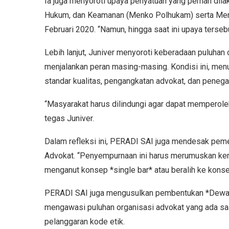
Ia juga menyoroti upaya penyatuan yang pernah dila
Hukum, dan Keamanan (Menko Polhukam) serta Me
Februari 2020. “Namun, hingga saat ini upaya terse
Lebih lanjut, Juniver menyoroti keberadaan puluhan 
menjalankan peran masing-masing. Kondisi ini, menu
standar kualitas, pengangkatan advokat, dan penega
“Masyarakat harus dilindungi agar dapat memperoleh
tegas Juniver.
Dalam refleksi ini, PERADI SAI juga mendesak pe
Advokat. “Penyempurnaan ini harus merumuskan kem
menganut konsep *single bar* atau beralih ke konsep 
PERADI SAI juga mengusulkan pembentukan *Dewan 
mengawasi puluhan organisasi advokat yang ada sa
pelanggaran kode etik.