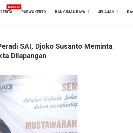
TERBARU
BERITA
PURWOKERTO
BANYUMAS RAYA
JELAJAH
RA
eradi SAI, Djoko Susanto Meminta
kta Dilapangan