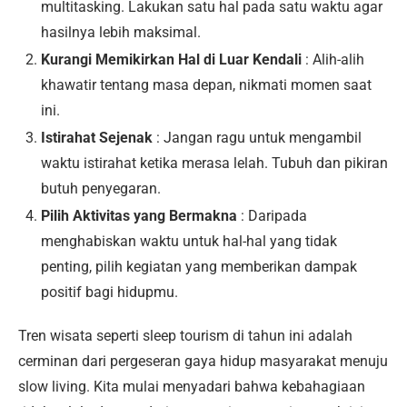
multitasking. Lakukan satu hal pada satu waktu agar
hasilnya lebih maksimal.
Kurangi Memikirkan Hal di Luar Kendali
: Alih-alih
khawatir tentang masa depan, nikmati momen saat
ini.
Istirahat Sejenak
: Jangan ragu untuk mengambil
waktu istirahat ketika merasa lelah. Tubuh dan pikiran
butuh penyegaran.
Pilih Aktivitas yang Bermakna
: Daripada
menghabiskan waktu untuk hal-hal yang tidak
penting, pilih kegiatan yang memberikan dampak
positif bagi hidupmu.
Tren wisata seperti sleep tourism di tahun ini adalah
cerminan dari pergeseran gaya hidup masyarakat menuju
slow living. Kita mulai menyadari bahwa kebahagiaan