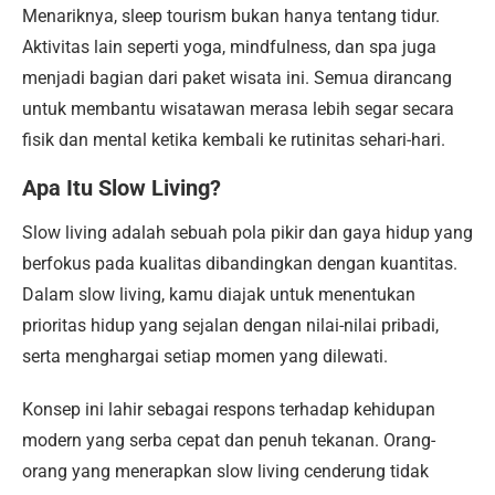
Menariknya, sleep tourism bukan hanya tentang tidur.
Aktivitas lain seperti yoga, mindfulness, dan spa juga
menjadi bagian dari paket wisata ini. Semua dirancang
untuk membantu wisatawan merasa lebih segar secara
fisik dan mental ketika kembali ke rutinitas sehari-hari.
Apa Itu Slow Living?
Slow living adalah sebuah pola pikir dan gaya hidup yang
berfokus pada kualitas dibandingkan dengan kuantitas.
Dalam slow living, kamu diajak untuk menentukan
prioritas hidup yang sejalan dengan nilai-nilai pribadi,
serta menghargai setiap momen yang dilewati.
Konsep ini lahir sebagai respons terhadap kehidupan
modern yang serba cepat dan penuh tekanan. Orang-
orang yang menerapkan slow living cenderung tidak