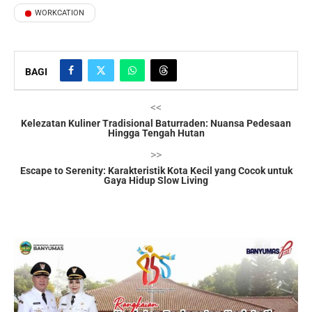
WORKCATION
BAGI
<<
Kelezatan Kuliner Tradisional Baturraden: Nuansa Pedesaan
Hingga Tengah Hutan
>>
Escape to Serenity: Karakteristik Kota Kecil yang Cocok untuk
Gaya Hidup Slow Living