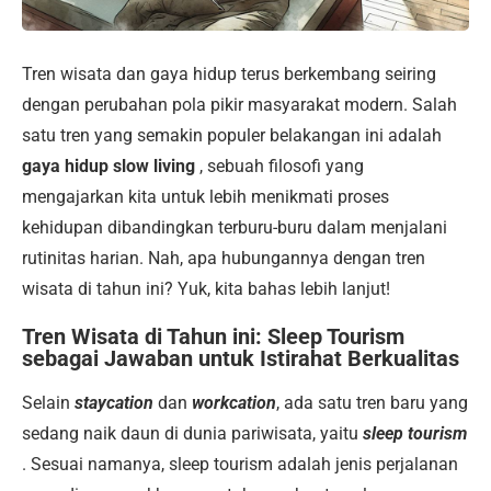
Tren wisata dan gaya hidup terus berkembang seiring
dengan perubahan pola pikir masyarakat modern. Salah
satu tren yang semakin populer belakangan ini adalah
gaya hidup slow living
, sebuah filosofi yang
mengajarkan kita untuk lebih menikmati proses
kehidupan dibandingkan terburu-buru dalam menjalani
rutinitas harian. Nah, apa hubungannya dengan tren
wisata di tahun ini? Yuk, kita bahas lebih lanjut!
Tren Wisata di Tahun ini: Sleep Tourism
sebagai Jawaban untuk Istirahat Berkualitas
Selain
staycation
dan
workcation
, ada satu tren baru yang
sedang naik daun di dunia pariwisata, yaitu
sleep tourism
. Sesuai namanya, sleep tourism adalah jenis perjalanan