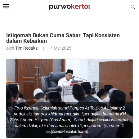
Istiqomah Bukan Cuma Sabar, Tapi Konsisten
dalam Kebaikan
oleh
Tim Redaksi
14 Mei 2025
Foto ilustrasi. Sejumlah santri Ponpes At Taujieh AL Islamy 2
Andalusia, tampak khidmat mengikuti pengajian bersama KH
Zuhrul Anam Hisyam (Gus Anam). Santri, diajari selalui istiqomah
dalam dzikir, fikir dan amal sholeh di pesantren. (sumber IG
@andalusiahibbana)