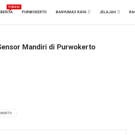
TERBARU
BERITA
PURWOKERTO
BANYUMAS RAYA
JELAJAH
RA
 Sensor Mandiri di Purwokerto
WOKERTO