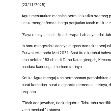
(23/11/2025).
Agus menuturkan masalah bermula ketika seorang p
untuk mengonfirmasi harga penjualan tanah milik ist
“Saya ditanya, tanah dijual berapa. Lah saya tidak ta
Ia baru mengetahui adanya dugaan transaksi penjua
Purwokerto pada Mei 2021. Saat itu diketahui bahwa 
atau sekitar 153 ubin di Desa Karangtengah, Kecamat
saudara kandung almarhum istrinya.
Ketika Agus mengajukan permohonan pemblokiran s
surat kematian, surat diagnosis demensia istrinya,
respons.
“Tidak ada jawaban, tidak digubris. Tahu-tahu serti
yang menjual,” katanya.