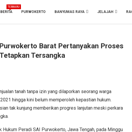
TERBARU
BERITA
PURWOKERTO
BANYUMAS RAYA
JELAJAH
RA
Purwokerto Barat Pertanyakan Proses
Tetapkan Tersangka
ualan tanah tanpa izin yang dilaporkan seorang warga
 2021 hingga kini belum memperoleh kepastian hukum.
isian tak kunjung memberikan progres lanjutan meski perkara
ngka.
nik Hukum Peradi SAI Purwokerto, Jawa Tengah, pada Minggu