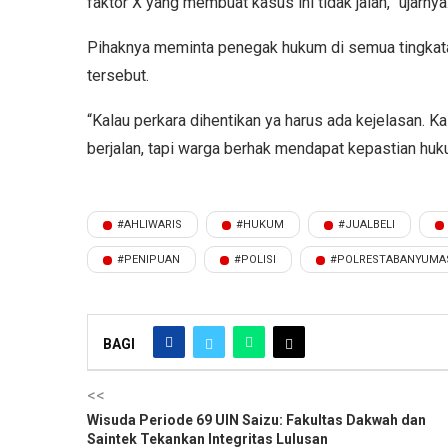
faktor X yang membuat kasus ini tidak jalan,” ujarnya
Pihaknya meminta penegak hukum di semua tingkata
tersebut.
“Kalau perkara dihentikan ya harus ada kejelasan. Kal
berjalan, tapi warga berhak mendapat kepastian huku
#AHLIWARIS
#HUKUM
#JUALBELI
#PENIPUAN
#POLISI
#POLRESTABANYUMA
BAGI
<<
Wisuda Periode 69 UIN Saizu: Fakultas Dakwah dan
Saintek Tekankan Integritas Lulusan