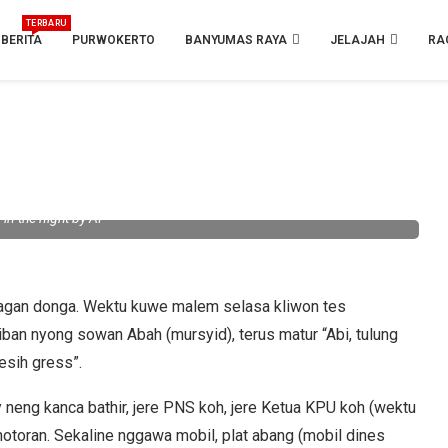
TERBARU
BERITA
PURWOKERTO
BANYUMAS RAYA
JELAJAH
RA
 in the night by AI
abagan donga. Wektu kuwe malem selasa kliwon tes
 nyong sowan Abah (mursyid), terus matur “Abi, tulung
esih gress”.
 neng kanca bathir, jere PNS koh, jere Ketua KPU koh (wektu
otoran. Sekaline nggawa mobil, plat abang (mobil dines