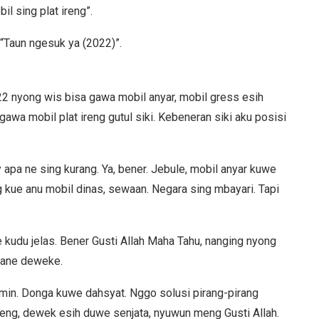
 sing plat ireng”.
 “Taun ngesuk ya (2022)”.
022 nyong wis bisa gawa mobil anyar, mobil gress esih
 gawa mobil plat ireng gutul siki. Kebeneran siki aku posisi
apa ne sing kurang. Ya, bener. Jebule, mobil anyar kuwe
kue anu mobil dinas, sewaan. Negara sing mbayari. Tapi
 kudu jelas. Bener Gusti Allah Maha Tahu, nanging nyong
uhane deweke.
min. Donga kuwe dahsyat. Nggo solusi pirang-pirang
heng, dewek esih duwe senjata, nyuwun meng Gusti Allah.