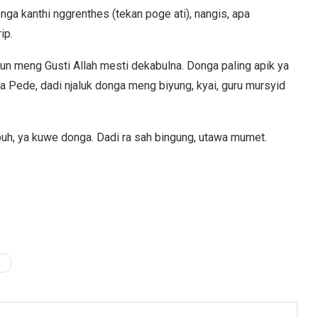
onga kanthi nggrenthes (tekan poge ati), nangis, apa
ip.
n meng Gusti Allah mesti dekabulna. Donga paling apik ya
 Pede, dadi njaluk donga meng biyung, kyai, guru mursyid
puh, ya kuwe donga. Dadi ra sah bingung, utawa mumet.