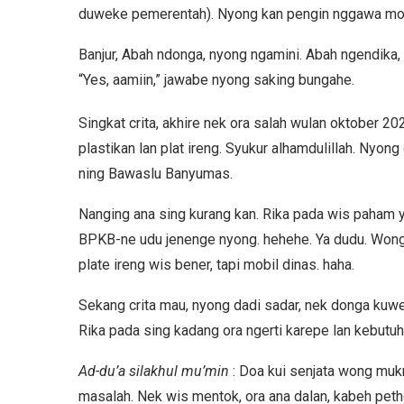
duweke pemerentah). Nyong kan pengin nggawa mobil
Banjur, Abah ndonga, nyong ngamini. Abah ngendika,
“Yes, aamiin,” jawabe nyong saking bungahe.
Singkat crita, akhire nek ora salah wulan oktober 2
plastikan lan plat ireng. Syukur alhamdulillah. Nyong
ning Bawaslu Banyumas.
Nanging ana sing kurang kan. Rika pada wis paham y 
BPKB-ne udu jenenge nyong. hehehe. Ya dudu. Wong 
plate ireng wis bener, tapi mobil dinas. haha.
Sekang crita mau, nyong dadi sadar, nek donga kuwe
Rika pada sing kadang ora ngerti karepe lan kebut
Ad-du’a silakhul mu’min
: Doa kui senjata wong muk
masalah. Nek wis mentok, ora ana dalan, kabeh pet