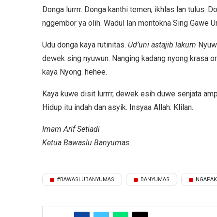
Donga lurrrr. Donga kanthi temen, ikhlas lan tulus. D
nggembor ya olih. Wadul lan montokna Sing Gawe Ur
Udu donga kaya rutinitas.
Ud’uni astajib lakum
Nyuwu
dewek sing nyuwun. Nanging kadang nyong krasa ora
kaya Nyong. hehee.
Kaya kuwe disit lurrrr, dewek esih duwe senjata am
Hidup itu indah dan asyik. Insyaa Allah. Klilan.
Imam Arif Setiadi
Ketua Bawaslu Banyumas
#BAWASLUBANYUMAS
BANYUMAS
NGAPAK