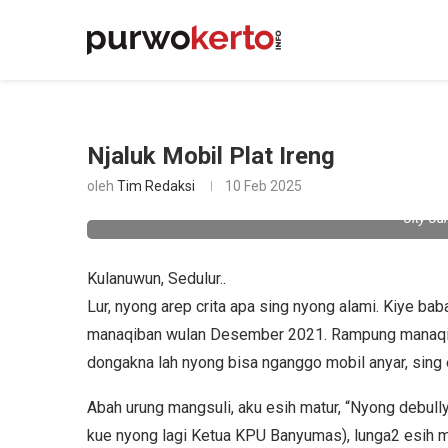
Njaluk Mobil Plat Ireng
oleh
Tim Redaksi
10 Feb 2025
City Car
Kulanuwun, Sedulur..
Lur, nyong arep crita apa sing nyong alami. Kiye b
manaqiban wulan Desember 2021. Rampung manaqiban
dongakna lah nyong bisa nganggo mobil anyar, sing 
Abah urung mangsuli, aku esih matur, “Nyong debully
kue nyong lagi Ketua KPU Banyumas), lunga2 esih m