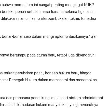
an bahwa momentum ini sangat penting mengingat KUHP
 berlaku penuh setelah masa transisi selama tiga tahun.
h dilakukan, namun ia menilai pembekalan teknis terhadap
us benar-benar siap dalam mengimplementasikannya,” ujar
nya bertumpu pada aturan baru, tetapi juga dipengaruhi
ma terkait perubahan pasal, konsep hukum baru, hingga
e Aparat Penegak Hukum dalam memahami dan menerapkan
rana dan prasarana pendukung, mulai dari sistem administrasi
khir adalah kesadaran hukum masyarakat, yang menurutnya