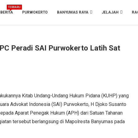
TERBARU
BERITA
PURWOKERTO
BANYUMAS RAYA
JELAJAH
RA
C Peradi SAI Purwokerto Latih Sat
lakukannya Kitab Undang-Undang Hukum Pidana (KUHP) yang
 Suara Advokat Indonesia (SAI) Purwokerto, H Djoko Susanto
epada Aparat Penegak Hukum (APH) dari Satuan Tahanan
egiatan tersebut berlangsung di Mapolresta Banyumas pada