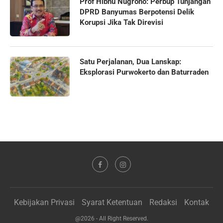
Prof Hibnu Nugroho: Perbup Tunjangan
DPRD Banyumas Berpotensi Delik
Korupsi Jika Tak Direvisi
Satu Perjalanan, Dua Lanskap:
Eksplorasi Purwokerto dan Baturraden
Kebijakan Privasi
Syarat Ketentuan
Redaksi
Kontak
@2026 - All Right Reserved.