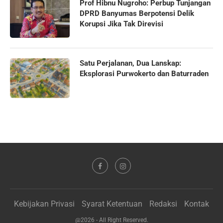
Prof Hibnu Nugroho: Perbup Tunjangan
DPRD Banyumas Berpotensi Delik
Korupsi Jika Tak Direvisi
Satu Perjalanan, Dua Lanskap:
Eksplorasi Purwokerto dan Baturraden
Kebijakan Privasi
Syarat Ketentuan
Redaksi
Kontak
@2026 - All Right Reserved.