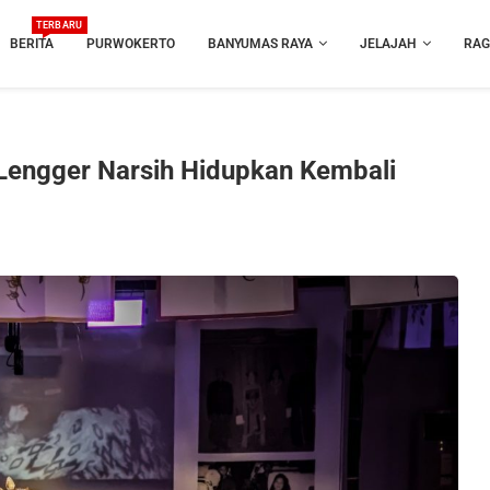
TERBARU
BERITA
PURWOKERTO
BANYUMAS RAYA
JELAJAH
RA
Lengger Narsih Hidupkan Kembali