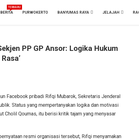
TERBARU
BERITA
PURWOKERTO
BANYUMAS RAYA
JELAJAH
RA
 Sekjen PP GP Ansor: Logika Hukum
i Rasa’
n Facebook pribadi Rifqi Mubarok, Sekretaris Jenderal
blik. Status yang mempertanyakan logika dan motivasi
Cholil Qoumas, itu berisi kritik tajam yang menyasar
 pernyataan resmi organisasi tersebut, Rifqi menyamakan