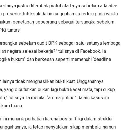
esertanya justru ditembak pistol start-nya sebelum ada aba-
 prosedur. Inti kritik dalam unggahan itu tertuju pada waktu
 hukum penetapan seseorang sebagai tersangka sebelum
K) tuntas.
ersangka sebelum audit BPK sebagai satu-satunya lembaga
an negara selesai bekerja?” tulisnya di Facebook. Ia
 logika hukum” dan berkesan seperti memenuhi ‘deadline
ilainya tidak menghasilkan bukti kuat. Unggahannya
a, yang dibutuhkan bukan lagi bukti kasat mata, tapi cukup
tu,” tulisnya. Ia menilai “aroma politis” dalam kasus ini
ukum biasa.
 ini menarik perhatian karena posisi Rifqi dalam struktur
 unggahannya, ia tetap menyatakan sikap membela, namun