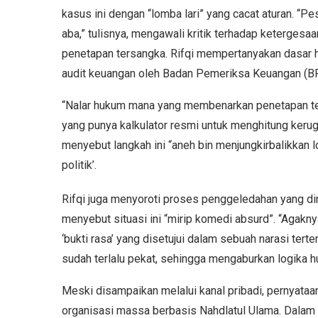
kasus ini dengan “lomba lari” yang cacat aturan. “P
aba,” tulisnya, mengawali kritik terhadap ketergesaan
penetapan tersangka. Rifqi mempertanyakan dasar
audit keuangan oleh Badan Pemeriksa Keuangan (BP
“Nalar hukum mana yang membenarkan penetapan t
yang punya kalkulator resmi untuk menghitung kerugi
menyebut langkah ini “aneh bin menjungkirbalikkan
politik’.
Rifqi juga menyoroti proses penggeledahan yang din
menyebut situasi ini “mirip komedi absurd”. “Agakny
‘bukti rasa’ yang disetujui dalam sebuah narasi terten
sudah terlalu pekat, sehingga mengaburkan logika h
Meski disampaikan melalui kanal pribadi, pernyataan
organisasi massa berbasis Nahdlatul Ulama. Dalam