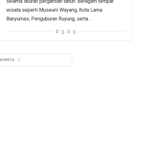
selama liburan pergantian tahun. Beragam tempat
wisata seperti Museum Wayang, Kota Lama
Banyumas, Penguburan Ruyung, serta …
LAINNYA