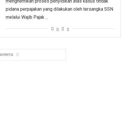
menghentikan proses penyidikan atas kasus tindak
pidana perpajakan yang dilakukan oleh tersangka SSN
melalui Wajib Pajak …
LAINNYA