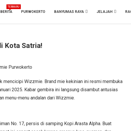
TERBARU
BERITA
PURWOKERTO
BANYUMAS RAYA
JELAJAH
RA
 Kota Satria!
ntuk mencicipi Wizzmie. Brand mie kekinian ini resmi membuka
nuari 2025. Kabar gembira ini langsung disambut antusias
an menu-menu andalan dari Wizzmie.
man No. 17, persis di samping Kopi Arasta Alpha. Buat