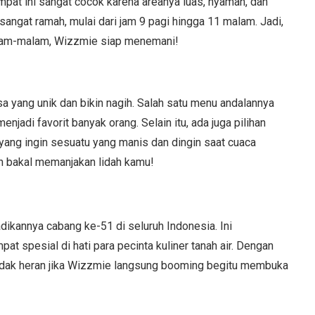
at ini sangat cocok karena areanya luas, nyaman, dan
angat ramah, mulai dari jam 9 pagi hingga 11 malam. Jadi,
alam-malam, Wizzmie siap menemani!
sa yang unik dan bikin nagih. Salah satu menu andalannya
jadi favorit banyak orang. Selain itu, ada juga pilihan
yang ingin sesuatu yang manis dan dingin saat cuaca
n bakal memanjakan lidah kamu!
dikannya cabang ke-51 di seluruh Indonesia. Ini
spesial di hati para pecinta kuliner tanah air. Dengan
tidak heran jika Wizzmie langsung booming begitu membuka