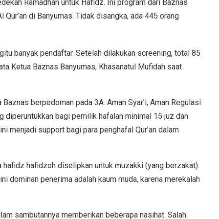
edekah Ramadhan untuk Hafidz. Ini program dari Baznas
l Qur’an di Banyumas. Tidak disangka, ada 445 orang
itu banyak pendaftar. Setelah dilakukan screening, total 85
kata Ketua Baznas Banyumas, Khasanatul Mufidah saat
na Baznas berpedoman pada 3A. Aman Syar’i, Aman Regulasi
diperuntukkan bagi pemilik hafalan minimal 15 juz dan
ni menjadi support bagi para penghafal Qur’an dalam
 hafidz hafidzoh diselipkan untuk muzakki (yang berzakat).
 ini dominan penerima adalah kaum muda, karena merekalah
alam sambutannya memberikan beberapa nasihat. Salah