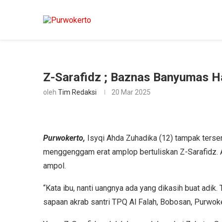
Z-Sarafidz ; Baznas Banyumas H
oleh
Tim Redaksi
20 Mar 2025
Purwokerto,
Isyqi Ahda Zuhadika (12) tampak terse
menggenggam erat amplop bertuliskan Z-Sarafidz. 
ampol.
“Kata ibu, nanti uangnya ada yang dikasih buat adik.
sapaan akrab santri TPQ Al Falah, Bobosan, Purwoke