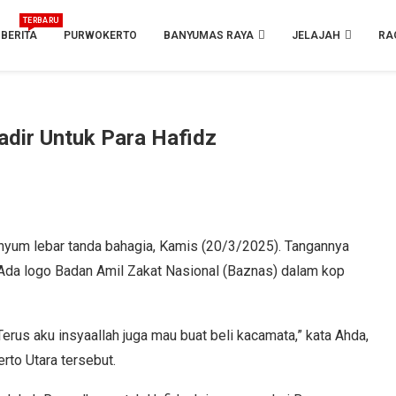
TERBARU
BERITA
PURWOKERTO
BANYUMAS RAYA
JELAJAH
RA
adir Untuk Para Hafidz
nyum lebar tanda bahagia, Kamis (20/3/2025). Tangannya
Ada logo Badan Amil Zakat Nasional (Baznas) dalam kop
 Terus aku insyaallah juga mau buat beli kacamata,” kata Ahda,
rto Utara tersebut.