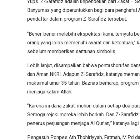
Yups. Z-Sarafidz adalah kependekan dari Zakat – S
Banyumas yang diperuntukkan bagi para penghafal A
pendaftar dalam program Z-Sarafidz tersebut.
“Bener-bener melebihi ekspektasi kami, ternyata beg
orang yang lolos memenuhi syarat dan ketentuan,” 
sebelum memberikan santunan simbolis.
Lebih lanjut, disampaikan bahwa pentashorufan da
dan Aman NKRI. Adapun Z-Sarafidz, katanya memang 
maksimal umur 35 tahun. Baznas berharap, program i
menjaga kalam Allah.
“Karena ini dana zakat, mohon dalam setiap doa para
Semoga rejeki mereka lebih berkah. Dan Z-Sarafidz
penerus perjuangan menjaga Al Qur’an,” katanya lagi.
Pengasuh Ponpes Ath Thohiriyyah, Fatmah, M.Pd d