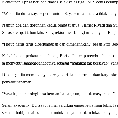
Kehidupan Eprisa berubah drastis sejak kelas tiga SMP. Vonis kel
“Waktu itu dunia saya seperti runtuh. Saya sempat merasa tidak pun
Namun doa dan dorongan kedua orang tuanya, Slamet Riyadi dan Sulasi
Suroso, empat tahun lalu. Sang rektor mendatangi rumahnya di Banja
“Hidup harus terus diperjuangkan dan dimenangkan,” pesan Prof. Jebu
Kuliah bukan perkara mudah bagi Eprisa. Ia kerap membutuhkan bant
ia menyebut sahabat-sahabatnya sebagai “malaikat tak bersayap” yang 
Dukungan itu membuatnya percaya diri. Ia pun melahirkan karya skrip
penyakit tanaman.
“Saya ingin teknologi bisa bermanfaat langsung untuk masyarakat,” t
Selain akademik, Eprisa juga menyalurkan energi lewat seni lukis. I
sekadar hobi, melainkan terapi untuk menyembuhkan luka-luka yang ta