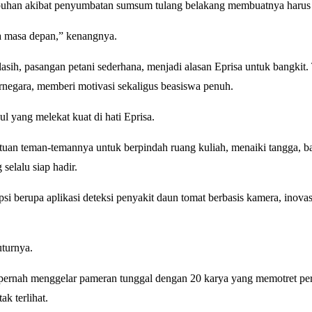
umpuhan akibat penyumbatan sumsum tulang belakang membuatnya harus
ya masa depan,” kenangnya.
h, pasangan petani sederhana, menjadi alasan Eprisa untuk bangkit. T
rnegara, memberi motivasi sekaligus beasiswa penuh.
l yang melekat kuat di hati Eprisa.
uan teman-temannya untuk berpindah ruang kuliah, menaiki tangga, b
selalu siap hadir.
si berupa aplikasi deteksi penyakit daun tomat berbasis kamera, inov
uturnya.
a pernah menggelar pameran tunggal dengan 20 karya yang memotret per
k terlihat.