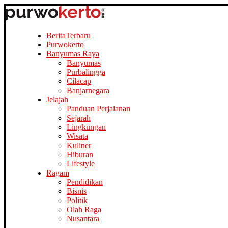
Berita
Terbaru
Purwokerto
Banyumas Raya
Banyumas
Purbalingga
Cilacap
Banjarnegara
Jelajah
Panduan Perjalanan
Sejarah
Lingkungan
Wisata
Kuliner
Hiburan
Lifestyle
Ragam
Pendidikan
Bisnis
Politik
Olah Raga
Nusantara