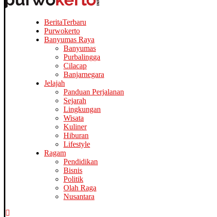
Berita
Terbaru
Purwokerto
Banyumas Raya
Banyumas
Purbalingga
Cilacap
Banjarnegara
Jelajah
Panduan Perjalanan
Sejarah
Lingkungan
Wisata
Kuliner
Hiburan
Lifestyle
Ragam
Pendidikan
Bisnis
Politik
Olah Raga
Nusantara