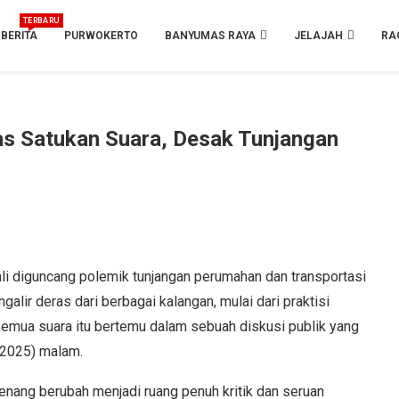
TERBARU
BERITA
PURWOKERTO
BANYUMAS RAYA
JELAJAH
RA
as Satukan Suara, Desak Tunjangan
 diguncang polemik tunjangan perumahan dan transportasi
lir deras dari berbagai kalangan, mulai dari praktisi
emua suara itu bertemu dalam sebuah diskusi publik yang
/2025) malam.
tenang berubah menjadi ruang penuh kritik dan seruan