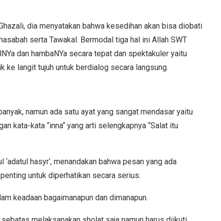
Ghazali, dia menyatakan bahwa kesedihan akan bisa diobati
hasabah serta Tawakal. Bermodal tiga hal ini Allah SWT
NYa dan hambaNYa secara tepat dan spektakuler yaitu
ik ke langit tujuh untuk berdialog secara langsung.
 banyak, namun ada satu ayat yang sangat mendasar yaitu
an kata-kata “inna“ yang arti selengkapnya “Salat itu
ul ‘adatul hasyr‘, menandakan bahwa pesan yang ada
enting untuk diperhatikan secara serius.
alam keadaan bagaimanapun dan dimanapun.
 sebatas melaksanakan sholat saja namun harus diikuti