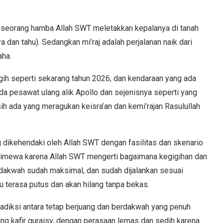
 seorang hamba Allah SWT meletakkan kepalanya di tanah
 dan tahu). Sedangkan mi’raj adalah perjalanan naik dari
aha.
gih seperti sekarang tahun 2026, dan kendaraan yang ada
 ada pesawat ulang alik Apollo dan sejenisnya seperti yang
sih ada yang meragukan keisra’an dan kemi’rajan Rasulullah
ng dikehendaki oleh Allah SWT dengan fasilitas dan skenario
istimewa karena Allah SWT mengerti bagaimana kegigihan dan
akwah sudah maksimal, dan sudah dijalankan sesuai
u terasa putus dan akan hilang tanpa bekas.
tradiksi antara tetap berjuang dan berdakwah yang penuh
g kafir quraisy, dengan perasaan lemas dan sedih karena