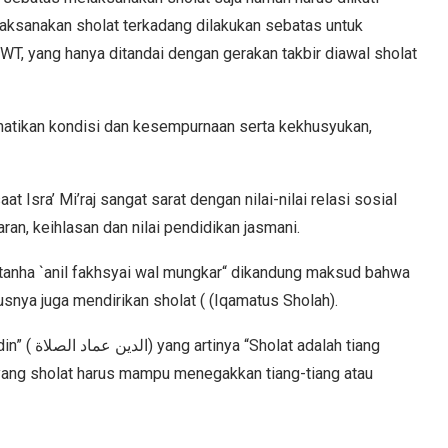
aksanakan sholat terkadang dilakukan sebatas untuk
, yang hanya ditandai dengan gerakan takbir diawal sholat
rhatikan kondisi dan kesempurnaan serta kekhusyukan,
t Isra’ Mi’raj sangat sarat dengan nilai-nilai relasi sosial
an, keihlasan dan nilai pendidikan jasmani.
 „tanha `anil fakhsyai wal mungkar“ dikandung maksud bahwa
snya juga mendirikan sholat ( (Iqamatus Sholah).
alah tiang
yang sholat harus mampu menegakkan tiang-tiang atau