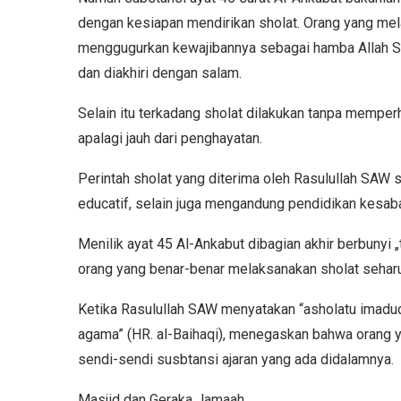
dengan kesiapan mendirikan sholat. Orang yang mel
menggugurkan kewajibannya sebagai hamba Allah SWT
dan diakhiri dengan salam.
Selain itu terkadang sholat dilakukan tanpa mempe
apalagi jauh dari penghayatan.
Perintah sholat yang diterima oleh Rasulullah SAW saa
educatif, selain juga mengandung pendidikan kesabar
Menilik ayat 45 Al-Ankabut dibagian akhir berbunyi
orang yang benar-benar melaksanakan sholat seharu
Ketika Rasulullah SAW menyatakan “asholatu imadudin” ( الدين عماد الصلاة) yang artinya “Sholat ad
agama” (HR. al-Baihaqi), menegaskan bahwa orang 
sendi-sendi susbtansi ajaran yang ada didalamnya.
Masjid dan Geraka Jamaah