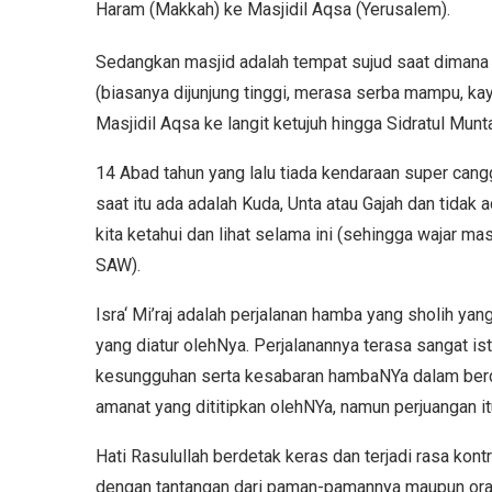
Haram (Makkah) ke Masjidil Aqsa (Yerusalem).
Sedangkan masjid adalah tempat sujud saat dimana
(biasanya dijunjung tinggi, merasa serba mampu, kaya
Masjidil Aqsa ke langit ketujuh hingga Sidratul Munt
14 Abad tahun yang lalu tiada kendaraan super cang
saat itu ada adalah Kuda, Unta atau Gajah dan tidak
kita ketahui dan lihat selama ini (sehingga wajar ma
SAW).
Isra‘ Mi’raj adalah perjalanan hamba yang sholih ya
yang diatur olehNya. Perjalanannya terasa sangat 
kesungguhan serta kesabaran hambaNYa dalam berd
amanat yang dititipkan olehNYa, namun perjuangan it
Hati Rasulullah berdetak keras dan terjadi rasa kon
dengan tantangan dari paman-pamannya maupun oran