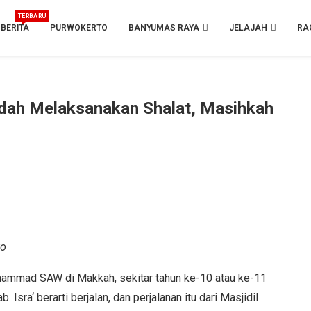
TERBARU
BERITA
PURWOKERTO
BANYUMAS RAYA
JELAJAH
RA
Sudah Melaksanakan Shalat, Masihkah
to
 Muhammad SAW di Makkah, sekitar tahun ke-10 atau ke-11
Isra‘ berarti berjalan, dan perjalanan itu dari Masjidil