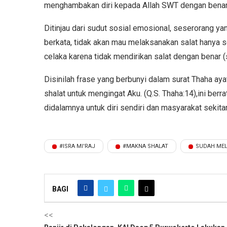
menghambakan diri kepada Allah SWT dengan benar-b
Ditinjau dari sudut sosial emosional, seserorang ya
berkata, tidak akan mau melaksanakan salat hanya s
celaka karena tidak mendirikan salat dengan benar (
Disinilah frase yang berbunyi dalam surat Thaha ayat 14: وَأَقِمِ الصَّلَاةَ لِذِكْرِي (طه: ١٤), yang artinya 
shalat untuk mengingat Aku. (Q.S. Thaha:14),ini berr
didalamnya untuk diri sendiri dan masyarakat sekitar
#ISRA MI'RAJ
#MAKNA SHALAT
SUDAH MEL
BAGI
<<