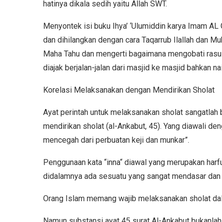
hatinya dikala sedih yaitu Allah SWT.
Menyontek isi buku Ihya’ ‘Ulumiddin karya Imam AL 
dan dihilangkan dengan cara Taqarrub Ilallah dan Mu
Maha Tahu dan mengerti bagaimana mengobati rasul
diajak berjalan-jalan dari masjid ke masjid bahkan na
Korelasi Melaksanakan dengan Mendirikan Sholat
Ayat perintah untuk melaksanakan sholat sangatlah
mendirikan sholat (al-Ankabut, 45). Yang diawali deng
mencegah dari perbuatan keji dan munkar”.
Penggunaan kata “inna“ diawal yang merupakan harf
didalamnya ada sesuatu yang sangat mendasar dan p
Orang Islam memang wajib melaksanakan sholat d
Namun substansi ayat 45 surat Al-Ankabut bukanlah