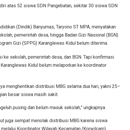
erdiri atas 52 siswa SDN Pangebatan, sekitar 30 siswa SDN
didikan (Dindik) Banyumas, Taryono ST MPA, menyatakan
ekolah, pemerintah desa, hingga Badan Gizi Nasional (BGN).
ogram Gizi (SPPG) Karanglewas Kidul belum diterima.
asi ke sekolah, pemerintah desa, dan BGN. Tapi konfirmasi
Karanglewas Kidul belum melaporkan ke koordinator
ya menghentikan distribusi MBG selama dua hari, yakni 25–
gian besar siswa masih sakit.
geluh pusing dan belum masuk sekolah,” ungkapnya.
but juga sempat menolak distribusi MBG karena siswa
, melalui Koordinator Wilayah Kecamatan (Korwilcam)