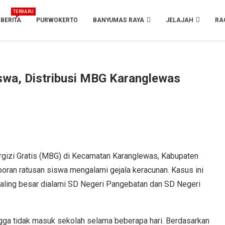
TERBARU
BERITA
PURWOKERTO
BANYUMAS RAYA
JELAJAH
RA
swa, Distribusi MBG Karanglewas
izi Gratis (MBG) di Kecamatan Karanglewas, Kabupaten
oran ratusan siswa mengalami gejala keracunan. Kasus ini
aling besar dialami SD Negeri Pangebatan dan SD Negeri
ingga tidak masuk sekolah selama beberapa hari. Berdasarkan