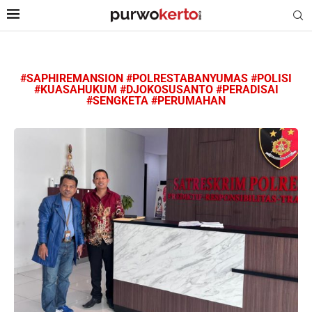
#SAPHIREMANSION #POLRESTABANYUMAS #POLISI
#KUASAHUKUM #DJOKOSUSANTO #PERADISAI
#SENGKETA #PERUMAHAN